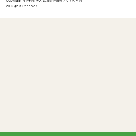
Copyright
社会福祉法人 武蔵野会東堀切くすのき園
All Rights Reserved.