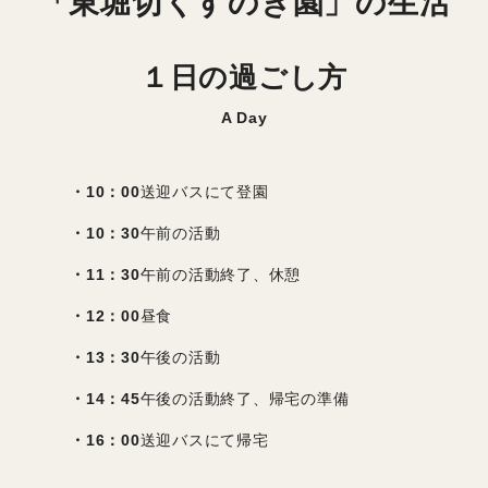
「東堀切くすのき園」の生活
１日の過ごし方
A Day
・10：00
送迎バスにて登園
・10：30
午前の活動
・11：30
午前の活動終了、休憩
・12：00
昼食
・13：30
午後の活動
・14：45
午後の活動終了、帰宅の準備
・16：00
送迎バスにて帰宅