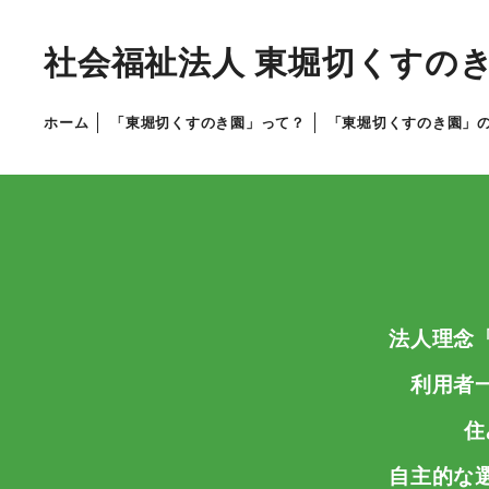
社会福祉法人
東堀切くすの
ホーム
「東堀切くすのき園」って？
「東堀切くすのき園」
法人理念
利用者
住
自主的な